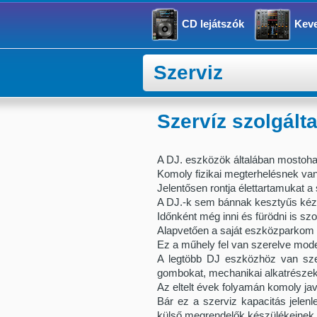
CD lejátszók
Kev
Szerviz
Szervíz szolgált
A DJ. eszközök általában mostoha 
Komoly fizikai megterhelésnek vann
Jelentősen rontja élettartamukat a
A DJ.-k sem bánnak kesztyűs kézz
Időnként még inni és fürödni is 
Alapvetően a saját eszközparkom 
Ez a műhely fel van szerelve mo
A legtöbb DJ eszközhöz van szerv
gombokat, mechanikai alkatrésze
Az eltelt évek folyamán komoly javi
Bár ez a szerviz kapacitás jelen
külső megrendelők készülékeinek j