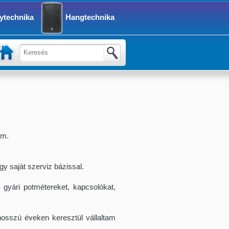
ytechnika
Hangtechnika
om.
 saját szerviz bázissal.
 gyári potmétereket, kapcsolókat,
hosszú éveken keresztül vállaltam