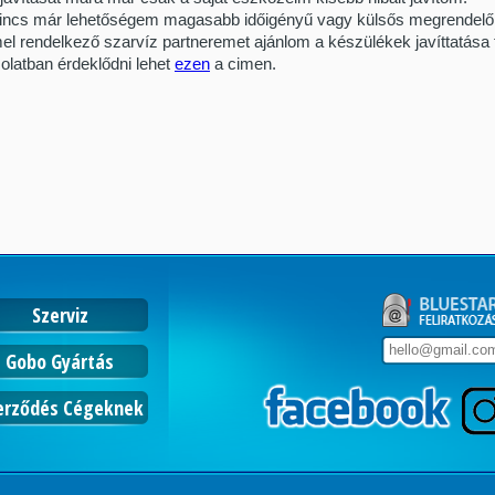
incs már lehetőségem magasabb időigényű vagy külsős megrendelői k
l rendelkező szarvíz partneremet ajánlom a készülékek javíttatása 
olatban érdeklődni lehet
ezen
a cimen.
Szerviz
Gobo Gyártás
erződés Cégeknek