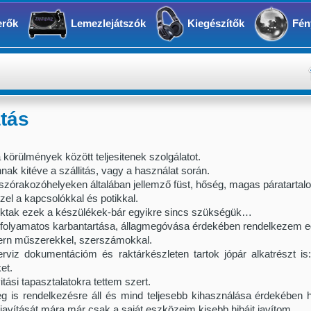
erők
Lemezlejátszók
Kiegészítők
Fén
atás
körülmények között teljesitenek szolgálatot.
ak kitéve a szállitás, vagy a használat során.
 szórakozóhelyeken általában jellemző füst, hőség, magas páratartal
el a kapcsolókkal és potikkal.
szoktak ezek a készülékek-bár egyikre sincs szükségük…
folyamatos karbantartása, állagmegóvása érdekében rendelkezem egy
dern műszerekkel, szerszámokkal.
iz dokumentációm és raktárkészleten tartok jópár alkatrészt is:
ket.
tási tapasztalatokra tettem szert.
leg is rendelkezésre áll és mind teljesebb kihasználása érdekében 
avítását mára már csak a saját eszközeim kisebb hibáit javítom.