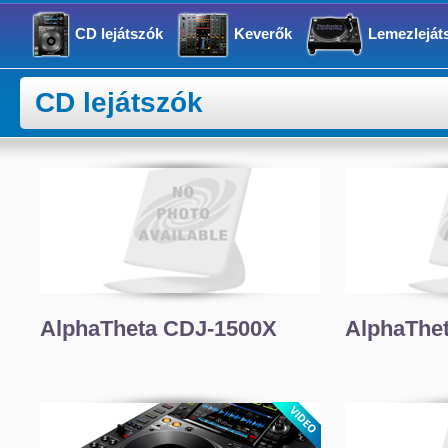
CD lejátszók
Keverők
Lemezleját
CD lejátszók
AlphaTheta CDJ-1500X
AlphaThe