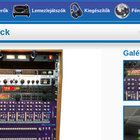
erők
Lemezlejátszók
Kiegészítők
Fén
rack
Galé