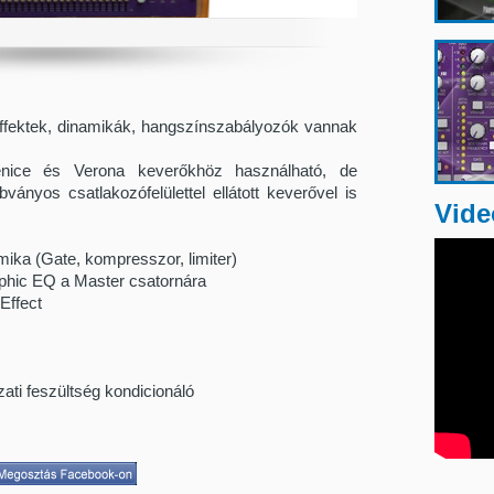
ffektek, dinamikák, hangszínszabályozók vannak
nice és Verona keverőkhöz használható, de
nyos csatlakozófelülettel ellátott keverővel is
Vide
ika (Gate, kompresszor, limiter)
phic EQ a Master csatornára
Effect
ti feszültség kondicionáló