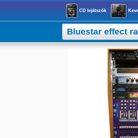
CD lejátszók
Kev
Bluestar effect 