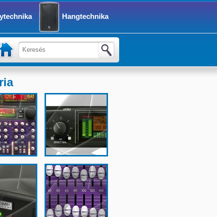
ytechnika
Hangtechnika
ria