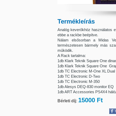
Termékleírás
Analóg keverőkhöz használatos e
ebbe a rackbe beépítve.
Nálam elsősorban a Midas Ve
természetesen bármely más szabvá
működik.
A Rack tartalma:
1db Klark Teknik Square One dinam
1db Klark Teknik Square One Gra
1db TC Electronic M-One XL Dual 
1db TC Electronic D-Two
1db TC Electronic M-350
1db Alesys DEQ-830 monitor EQ
1db ART Accessories PS4X4 hálóza
15000 Ft
Bérleti díj: