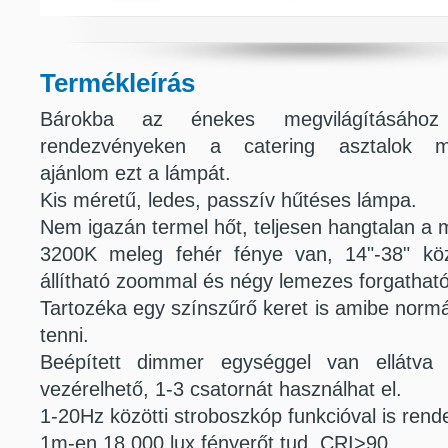
Termékleírás
Bárokba az énekes megvilágításáho
rendezvényeken a catering asztalok me
ajánlom ezt a lámpát.
Kis méretű, ledes, passzív hűtéses lámpa.
Nem igazán termel hőt, teljesen hangtalan a
3200K meleg fehér fénye van, 14"-38" köz
állítható zoommal és négy lemezes forgatható
Tartozéka egy színszűrő keret is amibe normál
tenni.
Beépített dimmer egységgel van ellátva
vezérelhető, 1-3 csatornát használhat el.
1-20Hz közötti stroboszkóp funkcióval is rende
1m-en 18.000 lux fényerőt tud, CRI>90.