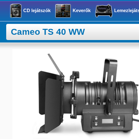
CD lejátszók
Keverők
Lemezleját
Cameo TS 40 WW