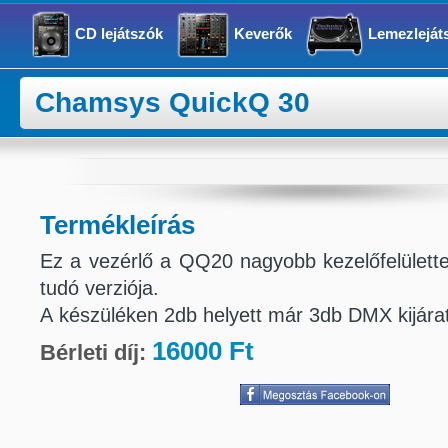
CD lejátszók
Keverők
Lemezleját
Chamsys QuickQ 30
Termékleírás
Ez a vezérlő a QQ20 nagyobb kezelőfelülettel 
tudó verziója.
A készüléken 2db helyett már 3db DMX kijárat 
16000 Ft
Bérleti díj: